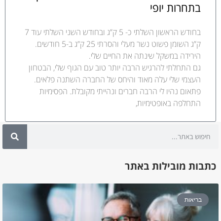
בתחרות יופי
בחודש הראשון השלתי כ- 5 ק”ג ובחודש השני השלתי עוד 7
ק”ג השומן פשוט נשר מעלי והסרתי 25 ק”ג ב-5 חודשים.
הירידה במשקל שינתה את החיים שלי.
גם התחלתי להרגיש הרבה יותר טוב עם הגוף שלי, הבטחון
העצמי שלי עלה מאוד והיחס של החברה השתנה פלאים.
פתאום נהיו לי הרבה חברים ונהייתי מקובלת. הפסימיות
התחלפה באופטימיות,
כתבות מובילות באתר
בריאות