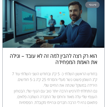
פיננסי
הוא רק רצה להבין למה זה לא עובד – וגילה
את האמת המפחידה
בחודש הראשון השלתי כ- 5 ק”ג ובחודש השני השלתי עוד 7
ק”ג השומן פשוט נשר מעלי והסרתי 25 ק”ג ב-5 חודשים.
הירידה במשקל שינתה את החיים שלי.
גם התחלתי להרגיש הרבה יותר טוב עם הגוף שלי, הבטחון
העצמי שלי עלה מאוד והיחס של החברה השתנה פלאים.
פתאום נהיו לי הרבה חברים ונהייתי מקובלת. הפסימיות